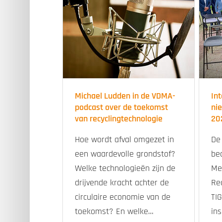
Michael Ludden in de VDMA-
In
podcast over de toekomst
ni
van recyclingtechnologie
20
Hoe wordt afval omgezet in
De
een waardevolle grondstof?
be
Welke technologieën zijn de
Me
drijvende kracht achter de
Re
circulaire economie van de
TI
toekomst? En welke…
in