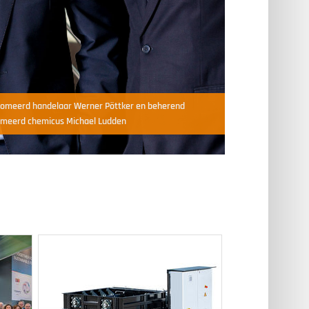
plomeerd handelaar Werner Pöttker en beherend
omeerd chemicus Michael Ludden