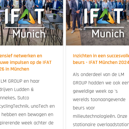
tensief netwerken en
Inzichten in een succesvoll
euwe impulsen op de IFAT
beurs - IFAT München 202
26 in München
Als onderdeel van de LM
 LM GROUP en haar
GROUP hadden we ook ee
drijven Ludden &
geweldige week op 's
nnekes, Sutco
werelds toonaangevende
cyclingTechnik, unoTech en
beurs voor
G hebben een bewogen en
milieutechnologieën. Onze
spirerende week achter de
stationaire overlaadstatio