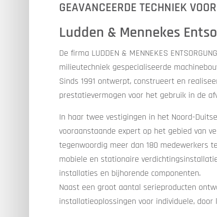
GEAVANCEERDE TECHNIEK VOOR 
Ludden & Mennekes Ents
De firma LUDDEN & MENNEKES ENTSORGUNGS
milieutechniek gespecialiseerde machinebo
Sinds 1991 ontwerpt, construeert en realisee
prestatievermogen voor het gebruik in de af
In haar twee vestigingen in het Noord-Duit
vooraanstaande expert op het gebied van ver
tegenwoordig meer dan 180 medewerkers te
mobiele en stationaire verdichtingsinstallatie
installaties en bijhorende componenten.
Naast een groot aantal serieproducten ontwe
installatieoplossingen voor individuele, door