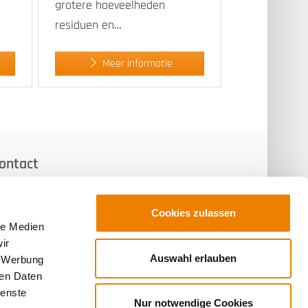
grotere hoeveelheden
residuen en…
Meer informatie
ontact
UDDEN & MENNEKES
NTSORGUNGS-SYSTEME GMBH
Cookies zulassen
le Medien
ssener Straße 13
ir
E-49716 Meppen
Auswahl erlauben
, Werbung
elefon: +49 5932 7215 0
ren Daten
elefax: +49 5932 7215 30
ienste
Nur notwendige Cookies