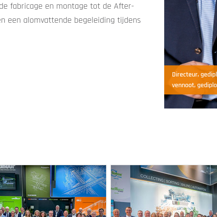
de fabricage en montage tot de After-
en een alomvattende begeleiding tijdens
Directeur, gedi
vennoot, gedipl