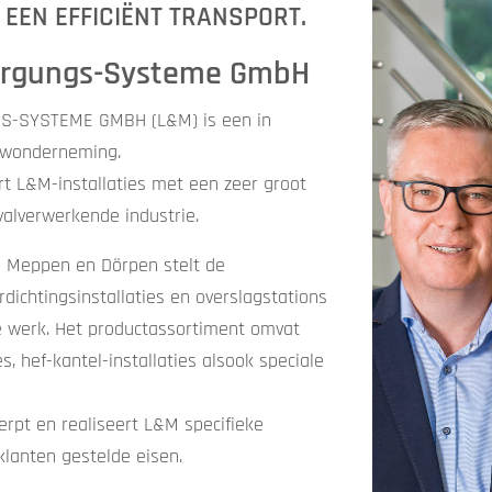
EEN EFFICIËNT TRANSPORT.
orgungs-Systeme GmbH
-SYSTEME GMBH (L&M) is een in
uwonderneming.
rt L&M-installaties met een zeer groot
valverwerkende industrie.
se Meppen en Dörpen stelt de
dichtingsinstallaties en overslagstations
 werk. Het productassortiment omvat
s, hef-kantel-installaties alsook speciale
rpt en realiseert L&M specifieke
 klanten gestelde eisen.