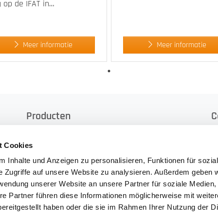
g op de IFAT in…
Meer informatie
Meer informatie
Producten
C
L
Zelfpersende Containers
t Cookies
E
Stationaire
 Inhalte und Anzeigen zu personalisieren, Funktionen für sozia
E
Verdichtingsinstallaties/Overslagstations
e Zugriffe auf unsere Website zu analysieren. Außerdem geben w
D
Hef-Kantel-Installaties
rwendung unserer Website an unsere Partner für soziale Medien
T
re Partner führen diese Informationen möglicherweise mit weite
Perscontainers
T
ereitgestellt haben oder die sie im Rahmen Ihrer Nutzung der D
Tweedehands installaties