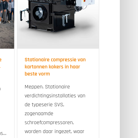
e
Stationaire compressie van
4
kartonnen kokers in haar
beste vorm
Meppen. Stationaire
n
verdichtingsinstallaties van
de typeserie SVS,
zogenaamde
schroefcompressoren,
worden daar ingezet, waar
ns…